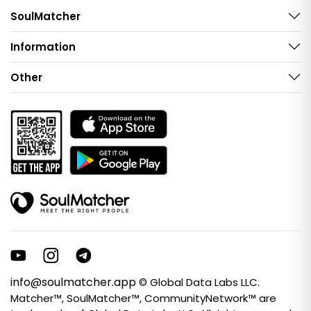
SoulMatcher
Information
Other
info@soulmatcher.app
© Global Data Labs LLC.
Matcher™, SoulMatcher™, CommunityNetwork™ are