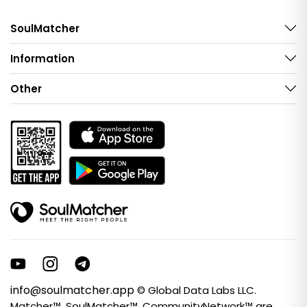
SoulMatcher
Information
Other
info@soulmatcher.app
© Global Data Labs LLC.
Matcher™, SoulMatcher™, CommunityNetwork™ are