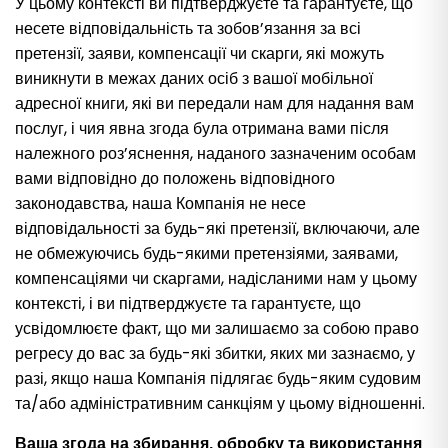
У цьому контексті ви підтверджуєте та гарантуєте, що
несете відповідальність та зобов’язання за всі
претензії, заяви, компенсації чи скарги, які можуть
виникнути в межах даних осіб з вашої мобільної
адресної книги, які ви передали нам для надання вам
послуг, і чия явна згода була отримана вами після
належного роз’яснення, наданого зазначеним особам
вами відповідно до положень відповідного
законодавства, наша Компанія не несе
відповідальності за будь-які претензії, включаючи, але
не обмежуючись будь-якими претензіями, заявами,
компенсаціями чи скаргами, надісланими нам у цьому
контексті, і ви підтверджуєте та гарантуєте, що
усвідомлюєте факт, що ми залишаємо за собою право
регресу до вас за будь-які збитки, яких ми зазнаємо, у
разі, якщо наша Компанія підлягає будь-яким судовим
та/або адміністративним санкціям у цьому відношенні.
Ваша згода на збирання, обробку та використання