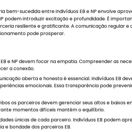
a bem-sucedida entre indivíduos EB e NP envolve aprove
 podem introduzir excitação e profundidade. É importan
rceria resiliente e gratificante. A comunicação regular 
acionamento pode prosperar.
 EB e NP devem focar na empatia. Compreender as nece
ecer a conexão.
nicação aberta e honesta é essencial. Indivíduos EB dev
xperiências emocionais. Essa transparência pode preven
os os parceiros devem gerenciar seus altos e baixos emo
urante momentos difíceis mantém o equilíbrio.
dades únicas de cada parceiro. Indivíduos EB podem apre
ia e bondade dos parceiros EB.