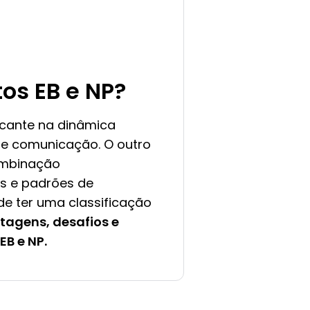
os EB e NP?
cante na dinâmica
de comunicação. O outro
ombinação
is e padrões de
de ter uma classificação
tagens, desafios e
B e NP.