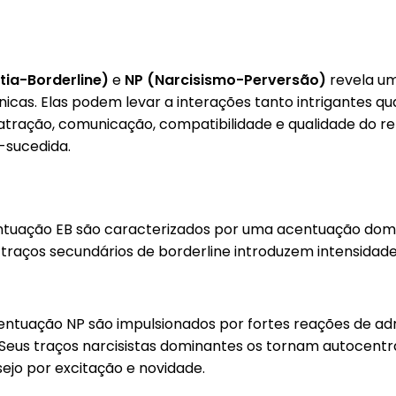
tia-Borderline)
e
NP (Narcisismo-Perversão)
revela um
únicas. Elas podem levar a interações tanto intrigantes 
 atração, comunicação, compatibilidade e qualidade do r
-sucedida.
tuação EB são caracterizados por uma acentuação domi
traços secundários de borderline introduzem intensidade
ntuação NP são impulsionados por fortes reações de ad
us traços narcisistas dominantes os tornam autocentra
jo por excitação e novidade.