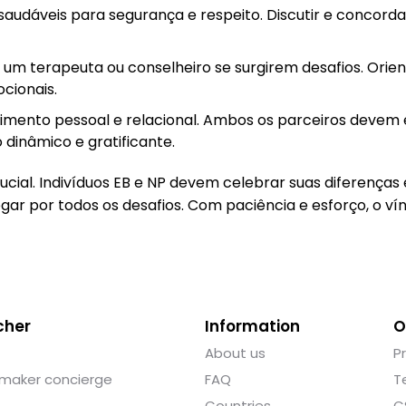
saudáveis para segurança e respeito. Discutir e concord
um terapeuta ou conselheiro se surgirem desafios. Orie
cionais.
cimento pessoal e relacional. Ambos os parceiros devem
dinâmico e gratificante.
cial. Indivíduos EB e NP devem celebrar suas diferenças
ar por todos os desafios. Com paciência e esforço, o v
cher
Information
O
About us
P
maker concierge
FAQ
T
Countries
C