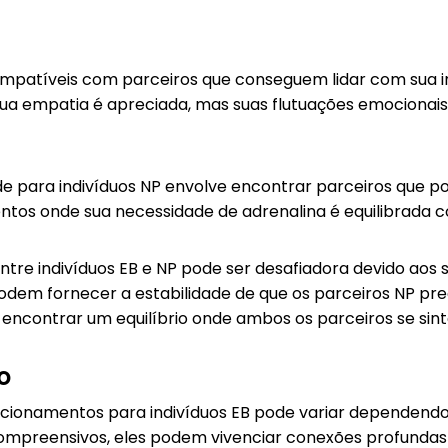
ompatíveis com parceiros que conseguem lidar com sua in
sua empatia é apreciada, mas suas flutuações emociona
e para indivíduos NP envolve encontrar parceiros que p
mentos onde sua necessidade de adrenalina é equilibrad
ntre indivíduos EB e NP pode ser desafiadora devido aos 
odem fornecer a estabilidade de que os parceiros NP pr
 é encontrar um equilíbrio onde ambos os parceiros se s
o
acionamentos para indivíduos EB pode variar dependend
mpreensivos, eles podem vivenciar conexões profundas e 