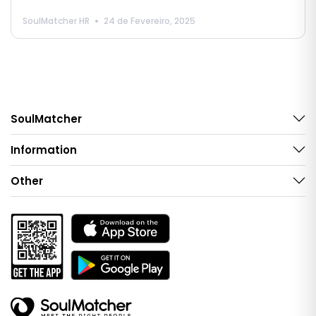
SoulMatcher HR
24 de Fevereiro, 2025
SoulMatcher
Information
Other