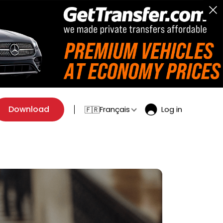
Download
Français
Log in
🇫🇷