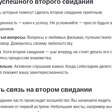
успешного второго свидания
в, которые помогут сделать второе свидание приятным:
кренность — ключ к успеху. Не усложняйте — просто будьте 
щением.
тые вопросы
. Вопросы о любимых фильмах, путешествиях 
овор. Доверьтесь своему любопытству.
о
. Хотя второе свидание — шаг вперед, не стоит делать его
есь процессом знакомства.
тельно
. Активное слушание важно. Когда собеседник делитс
о покажет вашу заинтересованность.
ть связь на втором свидании
дании часто происходит волшебство. Вы начинаете видеть 
олнения от первой встречи. Небольшие жесты, например выб