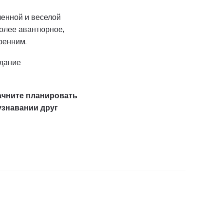
ленной и веселой
олее авантюрное,
ренним.
идание
Начните планировать
узнавании друг