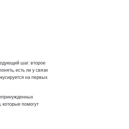
едующий шаг: второе
нять, есть ли у связи
окусируется на первых
 непринужденных
, которые помогут