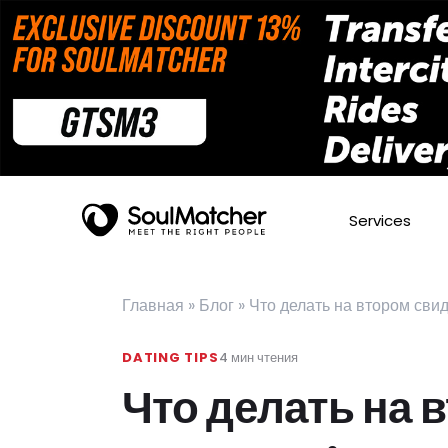
Services
Главная
»
Блог
»
Что делать на втором свид
DATING TIPS
4
мин чтения
Что делать на 