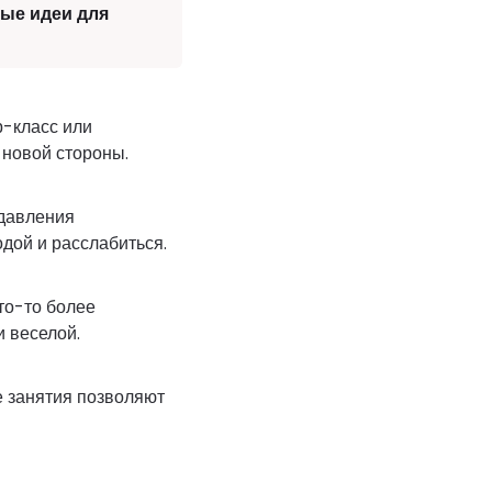
лые идеи для
р-класс или
 новой стороны.
 давления
дой и расслабиться.
то-то более
 веселой.
е занятия позволяют