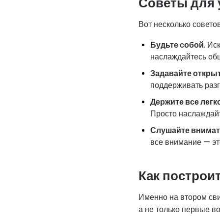
Советы для 
Вот несколько совето
Будьте собой
. Ис
наслаждайтесь об
Задавайте откры
поддерживать разг
Держите все легк
Просто наслаждайт
Слушайте внима
все внимание — эт
Как построи
Именно на втором сви
а не только первые в