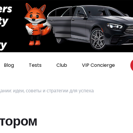
Blog
Tests
Club
VIP Concierge
ании: идеи, советы и стратегии для успеха
втором