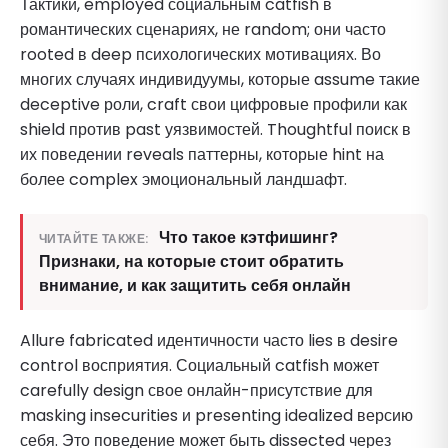
Тактики, employed социальным catfish в
романтических сценариях, не random; они часто
rooted в deep психологических мотивациях. Во
многих случаях индивидуумы, которые assume такие
deceptive роли, craft свои цифровые профили как
shield против past уязвимостей. Thoughtful поиск в
их поведении reveals паттерны, которые hint на
более complex эмоциональный ландшафт.
Что такое кэтфишинг?
ЧИТАЙТЕ ТАКЖЕ:
Признаки, на которые стоит обратить
внимание, и как защитить себя онлайн
Allure fabricated идентичности часто lies в desire
control восприятия. Социальный catfish может
carefully design свое онлайн-присутствие для
masking insecurities и presenting idealized версию
себя. Это поведение может быть dissected через