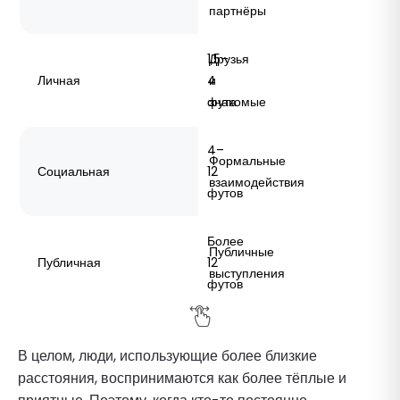
партнёры
1,5–
Друзья
Личная
4
и
фута
знакомые
4–
Формальные
Социальная
12
взаимодействия
футов
Более
Публичные
Публичная
12
выступления
футов
В целом, люди, использующие более близкие
расстояния, воспринимаются как более тёплые и