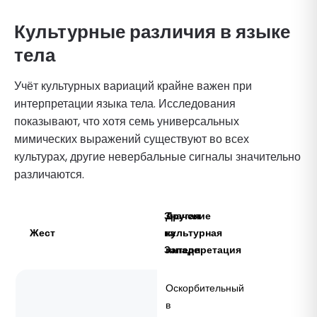
Культурные различия в языке
тела
Учёт культурных вариаций крайне важен при
интерпретации языка тела. Исследования
показывают, что хотя семь универсальных
мимических выражений существуют во всех
культурах, другие невербальные сигналы значительно
различаются.
Значение
Другая
Жест
на
культурная
Западе
интерпретация
Оскорбительный
в