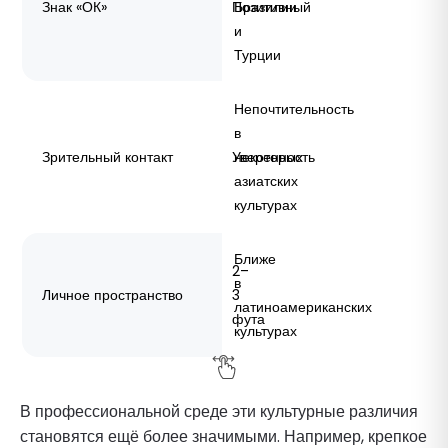
Знак «ОК»
Позитивный
Бразилии
и
Турции
Непочтительность
в
Зрительный контакт
Уверенность
некоторых
азиатских
культурах
Ближе
2–
в
Личное пространство
3
латиноамериканских
фута
культурах
В профессиональной среде эти культурные различия
становятся ещё более значимыми. Например, крепкое