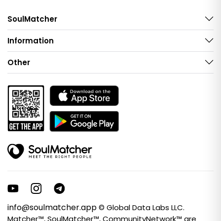
SoulMatcher
Information
Other
info@soulmatcher.app
© Global Data Labs LLC.
Matcher™, SoulMatcher™, CommunityNetwork™ are