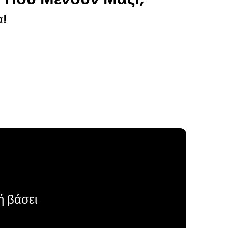
α!
ή βάσει