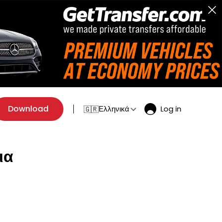
Download
Ελληνικά
Log in
🇬🇷
ια