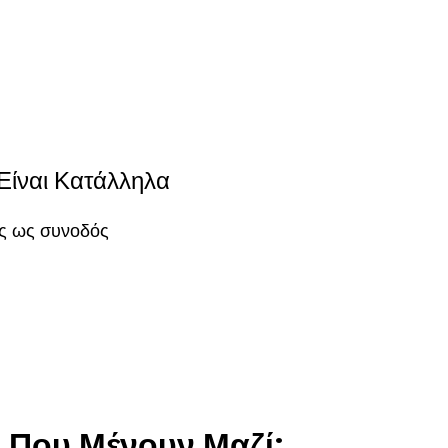
 Είναι Κατάλληλα
ας ως συνοδός
 Που Μένουν Μαζί;