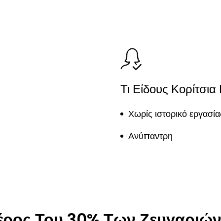
Τι Είδους Κορίτσια
Χωρίς ιστορικό εργασί
Ανύπαντρη
Μέρος Του 30% Των Ζευγαριών