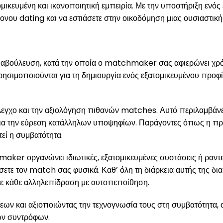
ομικευμένη και ικανοποιητική εμπειρία. Με την υποστήριξη εν
νου dating και να εστιάσετε στην οικοδόμηση μιας ουσιαστική
αβούλευση, κατά την οποία ο matchmaker σας αφιερώνει χρόνο 
ησιμοποιούνται για τη δημιουργία ενός εξατομικευμένου προφίλ
εγχο και την αξιολόγηση πιθανών matches. Αυτό περιλαμβάνει
ια την εύρεση κατάλληλων υποψηφίων. Παράγοντες όπως η προσω
εί η συμβατότητα.
r οργανώνει ιδιωτικές, εξατομικευμένες συστάσεις ή ραντεβού
ίσετε τον match σας φυσικά. Καθ’ όλη τη διάρκεια αυτής της 
ε κάθε αλληλεπίδραση με αυτοπεποίθηση.
άσεων και αξιοποιώντας την τεχνογνωσία τους στη συμβατότητα
ών συντρόφων.