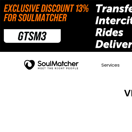
Services
V