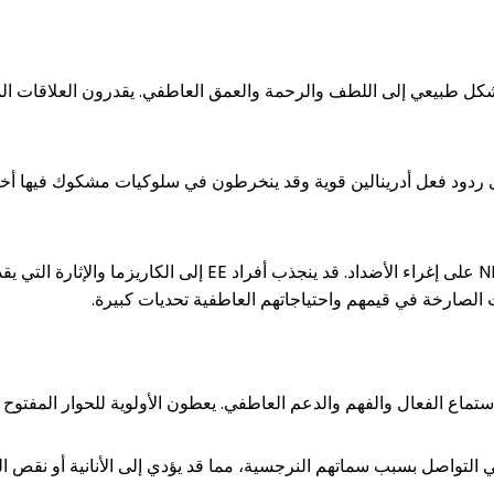
ذب الأفراد ذوو التوكيد EE بشكل طبيعي إلى اللطف والرحمة والعمق العاطفي. يقدرون ال
 أولئك ذوو التوكيد NP إلى ردود فعل أدرينالين قوية وقد ينخرطون في سلوكيات مشكوك فيه
اد NP صعوبات في التواصل بسبب سماتهم النرجسية، مما قد يؤدي إلى الأنانية أ