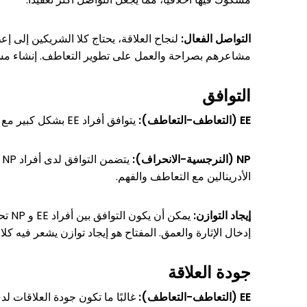
التواصل الفعال:
مشاعرهم بصراحة والعمل على تطوير التعاطف. إنشاء مساحة
التوافق
EE (التعاطف-التعاطف):
يتوافق أفراد EE بشكل كبير مع الشركاء الذين يقدرون الاتصال العاطفي والاستقرار. يزدهرون في البيئات التي يتبادل فيها التعاطف والفهم.
NP (النرجسية-الانحراف):
ي
الأدرينالين مع التعاطف والفهم.
إيجاد التوازن:
إدخال الإثارة والعمق. المفتاح هو إيجاد توازن يشعر فيه كلا
جودة العلاقة
EE (التعاطف-التعاطف):
غالبًا ما تكون جودة العلاقات لدى أفراد EE عالية بسبب تركيزهم على التعاطف والفهم والدعم العاطفي. إنهم ملتزمون 