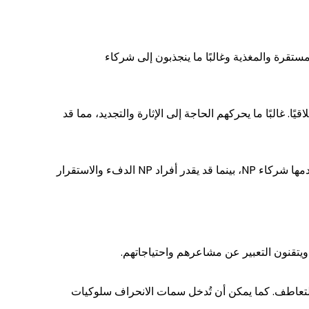
علاقات المستقرة والمغذية وغالبًا ما ينجذبون إلى شركاء
ا أخلاقيًا. غالبًا ما يحركهم الحاجة إلى الإثارة والتجديد، مما قد
يمكن أن يعتمد الجاذبية بين أفراد EE و NP على إغراء الأضداد. قد ينجذب أفراد EE إلى الكاريزما والإثارة التي يقدمها شركاء NP، بينما قد يقدر أفراد NP الدفء والاستقرار
و نقص التعاطف. كما يمكن أن تُدخل سمات الانحراف سلوكيات