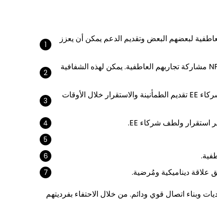
م التعاطفية. فهم الاحتياجات العاطفية لبعضهم البعض وتقديم الدعم يمكن أن يعزز
التواصل المفتوح والصادق أمر حيوي. يجب على الأفراد EE التعبير عن حاجتهم إلى الاستقرار. يجب على الأفراد NP مشاركة تجاربهم العاطفية. يمكن لهذه الشفافية
يجب على الأفراد NP إدارة سلوكياتهم المدفوعة بالأدرينالين. يمكن أن يساعد طلب الدعم المهني. يمكن لشركاء EE تقديم الطمأنينة والاستقرار خلال الأوقات
فية.
 علاقة ديناميكية ومُرضية.
ات وبناء اتصال قوي ودائم. من خلال الاحتفاء بفرديتهم