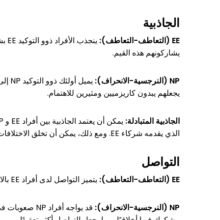
الجاذبية
EE (التعاطف-التعاطف):
ينج
يشاركونهم هذه القيم.
NP (النرجسية-الانحراف):
يميل
يجعلهم يبدون كاريزميين ومثيرين للاهتمام.
الجاذبية المتبادلة:
الذي يقدمه شركاء EE. ومع ذلك، يمكن أن تخلق الاختلافات الصارخة في قيمهم واحتياجاتهم العاطفية تحديات كبيرة.
التواصل
EE (التعاطف-التعاطف):
يتميز التواصل لدى أفراد EE بالاستماع الفعال والفهم والدعم العاطفي. يعطون الأولوية للحوار المفتوح ويتقنون التعبير عن مشاعرهم واحتياجاتهم.
NP (النرجسية-الانحراف):
قد يواجه أفر
مشكوك فيها أخلاقيًا، مما يجعل التواصل أكثر تعقيدًا.