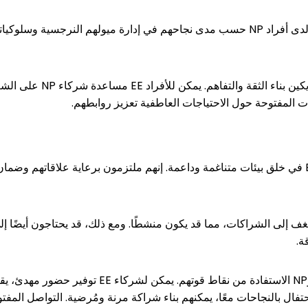
يمكن أن تختلف جودة العلاقة لدى أفراد NP حسب مدى نجاحهم في إدارة ميولهم
ت المفتوحة حول الاحتياجات العاطفية تعزيز روابطهم.
في الشراكات، يتفوق الأفراد EE في خلق بيئات متناغمة وداعمة. إنهم ملتزمون برعاية عل
 الكثافة والشغف إلى الشراكات، مما قد يكون منشطًا. ومع ذلك، قد يحتاجون أيضً
ة.
فال بالنجاحات معًا، يمكنهم بناء شراكة مرنة ومُرضية. التواصل المفتوح 