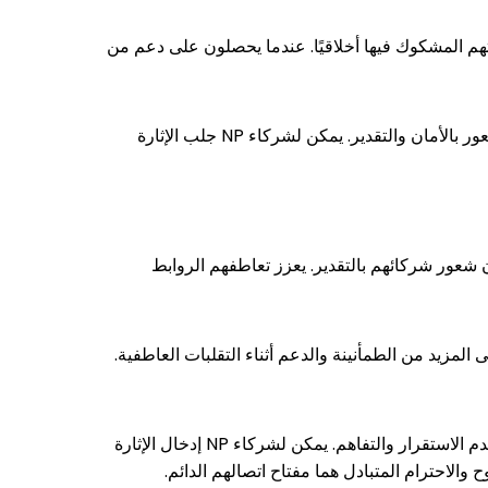
 النرجسية وسلوكياتهم المشكوك فيها أخلاقيًا. عندما يحصلون على دعم من
لتحسين علاقتهما، يجب على كلا الشريكين بناء الثقة والتفاهم. يمكن للأفراد EE مساعدة شركاء NP على الشعور بالأمان والتقدير. يمكن لشركاء NP جلب الإثارة
اقاتهم وضمان شعور شركائهم بالتقدير. يعزز تعاطفهم الروابط
ا إلى المزيد من الطمأنينة والدعم أثناء التقلبات العاطفية.
تتضمن الشراكة الناجحة بين الأفراد EE وNP الاستفادة من نقاط قوتهم. يمكن لشركاء EE توفير حضور مهدئ، يقدم الاستقرار والتفاهم. يمكن لشركاء NP إدخال الإثارة
والاحترام المتبادل هما مفتاح اتصالهم الدائم.