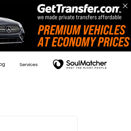
og
Services