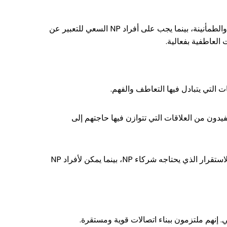
لنجاح العلاقة، يحتاج كلا الشريكين إلى إعطاء الأولوية للتواصل الواضح والرحيم. يمكن لأفراد EE تقديم الاستقرار والطمأنينة، بينما يجب على أفراد NP السعي للتعبير عن
العاطفية بفعالية.
لتجديد. يستفيدون من العلاقات التي تتوازن فيها حاجتهم إلى
يمكن أن يكون التوافق بين أفراد EE و NP تحديًا بسبب اختلاف قيمهم واحتياجاتهم الأساسية. يمكن لأفراد EE توفير الاستقرار الذي يحتاجه شركاء NP، بينما يمكن لأفراد NP