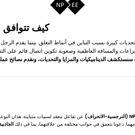
NP
EE
كيف تتوافق علاقات
تحديات كبيرة بسبب التباين في أنماط التعلق. بينما يقدم الرجل تباد
زاعات والمسافة العاطفية وصعوبة تكوين اتصال قائم على الثقة
 سنستكشف الديناميكيات والمزايا والتحديات، ونقدم نصائح عملية للتع
N
(النرجسية-الانحراف)
عن تفاعل معقد لسمات متباينة. هذان النوع
دمهما. دعونا نتعمق في جوانب مختلفة من علاقتهما، بما في ذلك
الجاذبي