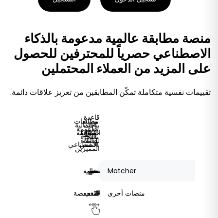
منصة مطابقة عالمية مدعومة بالذكاء
الاصطناعي حصرياً للمحترفين للحصول
على المزيد من العملاء المحتملين
تقييمات نفسية متكاملة تمكّن المطابقين من تعزيز علاقات دائمة.
قاعدة
مبنية
مطابقات
بيانات
احتمالية
على
مدعومة
السوق
CRM
حصرية
مطابقة
علم
بالذكاء
دائمة
للعملاء
النفس
الاصطناعي
المميزين
Matcher
نعم
نعم
نعم
نعم
نعم
عالية
منصات أخرى
لا
لا
لا
لا
نعم
منخفضة