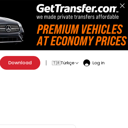
Download
Türkçe
Log in
🇹🇷