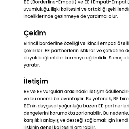
BE (Borderline-Empati) ve EE (Empati-Empati) ara
uyumluluğu, ilişki kalitesini ve ortaklığı şekill
inceliklerinde gezinmeye de yardımcı olur.
Çekim
Birincil borderline özelliği ve ikincil empati öze
çekilirler. EE partnerlerin istikrar ve şefkatin
dayalı bağlantılar kurmaya eğilimlidir. Sonuç ol
yaratır.
İletişim
BE ve EE vurguları arasındaki iletişim ödüllendir
ve bu önemli bir avantajdır. Bu yetenek, BE bir
BE'nin duygusal yoğunluğu bazen EE partnerleri 
dengelerini korumakta zorlanabilir. Bu nedenle, 
karşılıklı anlayış ve desteği sağlamak için kend
ilişkinin genel kalitesini artırabilir.