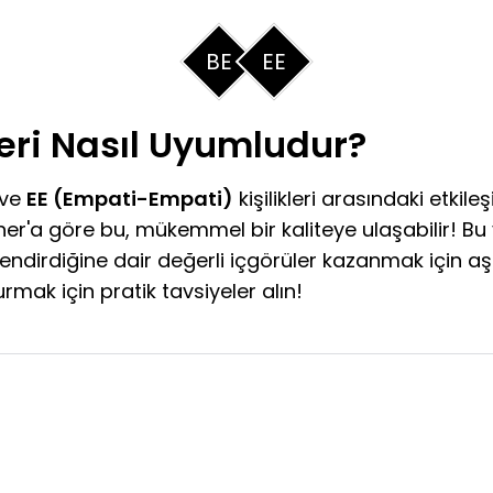
BE
EE
ileri Nasıl Uyumludur?
ve
EE (Empati-Empati)
kişilikleri arasındaki etkileş
r'a göre bu, mükemmel bir kaliteye ulaşabilir! Bu v
lendirdiğine dair değerli içgörüler kazanmak için a
rmak için pratik tavsiyeler alın!