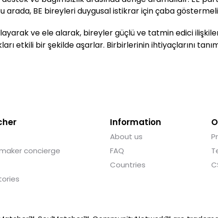
arada, BE bireyleri duygusal istikrar için çaba göstermelidir
arak ve ele alarak, bireyler güçlü ve tatmin edici ilişkiler k
rı etkili bir şekilde aşarlar. Birbirlerinin ihtiyaçlarını ta
cher
Information
O
About us
P
maker concierge
FAQ
T
Countries
C
tories