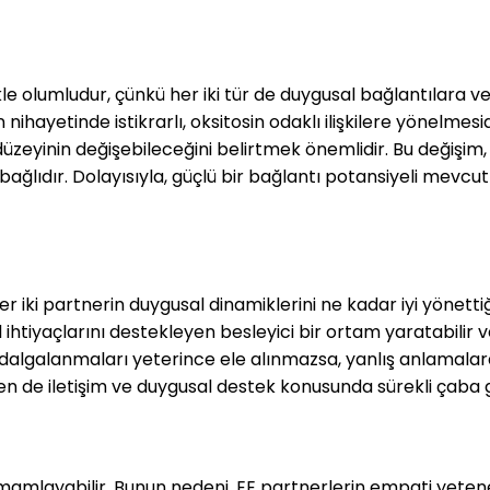
le olumludur, çünkü her iki tür de duygusal bağlantılara ve 
hayetinde istikrarlı, oksitosin odaklı ilişkilere yönelmesidi
 düzeyinin değişebileceğini belirtmek önemlidir. Bu değişi
ağlıdır. Dolayısıyla, güçlü bir bağlantı potansiyeli mevcut o
i, her iki partnerin duygusal dinamiklerini ne kadar iyi yön
l ihtiyaçlarını destekleyen besleyici bir ortam yaratabilir 
lgalanmaları yeterince ele alınmazsa, yanlış anlamalara yol
rden de iletişim ve duygusal destek konusunda sürekli çaba g
 tamamlayabilir. Bunun nedeni, EE partnerlerin empati yetene