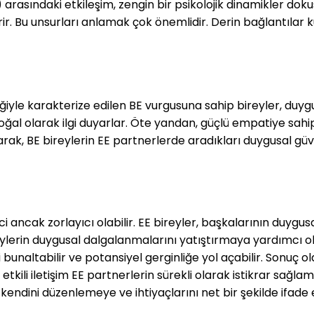
sındaki etkileşim, zengin bir psikolojik dinamikler dokusu
endirir. Bu unsurları anlamak çok önemlidir. Derin bağlantıla
lliğiyle karakterize edilen BE vurgusuna sahip bireyler, duygu
e doğal olarak ilgi duyarlar. Öte yandan, güçlü empatiye sah
arak, BE bireylerin EE partnerlerde aradıkları duygusal güv
ici ancak zorlayıcı olabilir. EE bireyler, başkalarının duyg
eylerin duygusal dalgalanmalarını yatıştırmaya yardımcı o
bunaltabilir ve potansiyel gerginliğe yol açabilir. Sonuç 
etkili iletişim EE partnerlerin sürekli olarak istikrar sağl
i kendini düzenlemeye ve ihtiyaçlarını net bir şekilde ifa