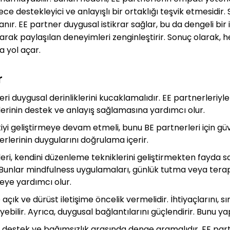
 destekleyici ve anlayışlı bir ortaklığı teşvik etmesidir. 
nır. EE partner duygusal istikrar sağlar, bu da dengeli bir 
katarak paylaşılan deneyimleri zenginleştirir. Sonuç olarak, h
a yol açar.
r
leri duygusal derinliklerini kucaklamalıdır. EE partnerleriyl
erlerinin destek ve anlayış sağlamasına yardımcı olur.
tiyi geliştirmeye devam etmeli, bunu BE partnerleri için gü
erlerinin duygularını doğrulama içerir.
yleri, kendini düzenleme tekniklerini geliştirmekten fayda s
unlar mindfulness uygulamaları, günlük tutma veya terapiy
eye yardımcı olur.
 açık ve dürüst iletişime öncelik vermelidir. İhtiyaçlarını, sı
ebilir. Ayrıca, duygusal bağlantılarını güçlendirir. Bunu ya
l destek ve bağımsızlık arasında denge aramalıdır. EE partn