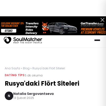
Ana Sayfa
»
Blog
»
Rusya'daki Flört Siteleri
5
dk okuma
DATING TIPS
Rusya'daki Flört Siteleri
Natalia Sergovantseva
N
13 Şubat 2025