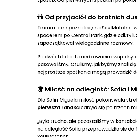
👫 Od przyjaciół do bratnich du
Emma i Liam poznali się na SoulMatcher w
spacerem po Central Park, gdzie odkryli, 
zapoczątkował wielogodzinne rozmowy.
Po dwóch latach randkowania i wspólnych
pasowaliśmy. Czuliśmy, jakbyśmy znali si
najprostsze spotkania mogą prowadzić do
🌍 Miłość na odległość: Sofia i M
Dla Sofii i Miguela miłość pokonywała str
pierwsza randka
odbyła się po trzech mi
„Było trudno, ale pozostaliśmy w kontak
na odległość Sofia przeprowadziła się do 
SoulMatcher.