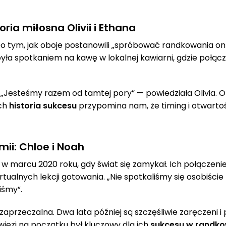
oria miłosna Olivii i Ethana
r po tym, jak oboje postanowili „spróbować randkowania 
yła spotkaniem na kawę w lokalnej kawiarni, gdzie połączy
i. „Jesteśmy razem od tamtej pory” — powiedziała Olivia. O
Ich
historia sukcesu
przypomina nam, że timing i otwartość
ii: Chloe i Noah
ię w marcu 2020 roku, gdy świat się zamykał. Ich połącze
ualnych lekcji gotowania. „Nie spotkaliśmy się osobiście 
iśmy”.
ezaprzeczalna. Dwa lata później są szczęśliwie zaręczeni i 
ęzi na początku był kluczowy dla ich
sukcesu w randk