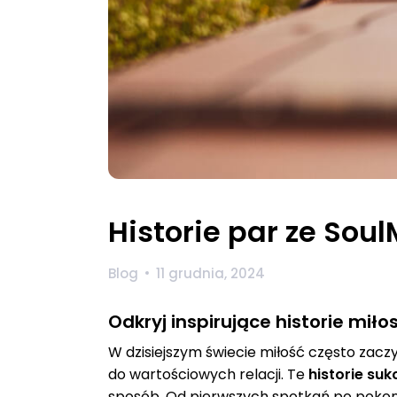
Historie par ze Sou
Blog
11 grudnia, 2024
Odkryj inspirujące historie mił
W dzisiejszym świecie miłość często zacz
do wartościowych relacji. Te
historie su
sposób. Od pierwszych spotkań po pokonyw