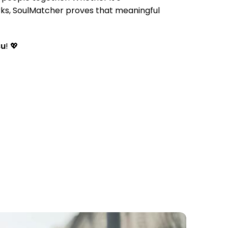
rks, SoulMatcher proves that meaningful
su
! 💖