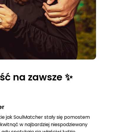
ość na zawsze ✨
er
ie jak SoulMatcher stały się pomostem
kwitnąć w najbardziej niespodziewany
dy spotykają się właściwi ludzie.