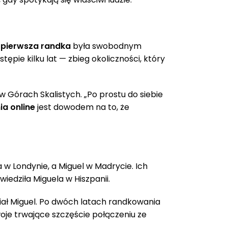
h
pierwsza randka
była swobodnym
ępie kilku lat — zbieg okoliczności, który
 Górach Skalistych. „Po prostu do siebie
a online
jest dowodem na to, że
a w Londynie, a Miguel w Madrycie. Ich
edziła Miguela w Hiszpanii.
iał Miguel. Po dwóch latach randkowania
woje trwające szczęście połączeniu ze