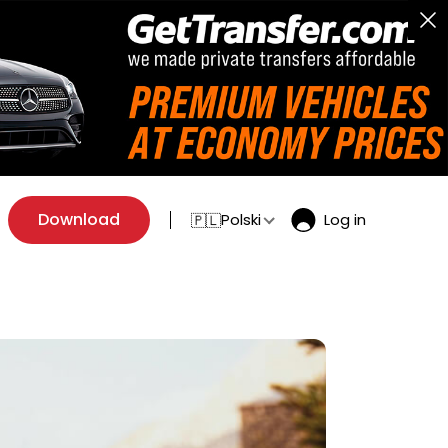
Download
Polski
Log in
🇵🇱