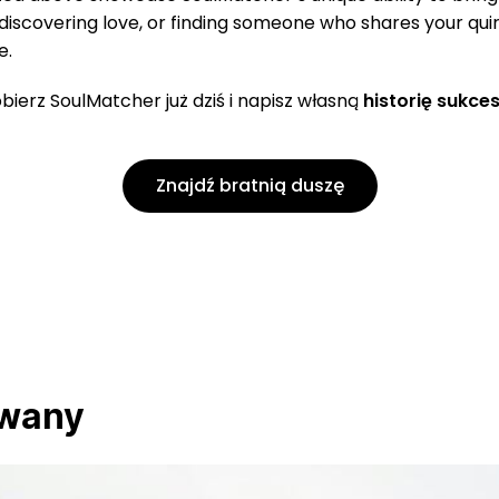
iscovering love, or finding someone who shares your qui
e.
erz SoulMatcher już dziś i napisz własną
historię sukce
Znajdź bratnią duszę
owany