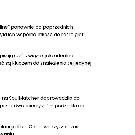
online” ponownie po poprzednich
ła ich wspólna miłość do retro gier
pisują swój związek jako idealne
 są kluczem do znalezienia tej jedynej
nie na SoulMatcher doprowadziło do
przez dwa miesiące” — podzieliła się
planują ślub. Chloe wierzy, że czas
owaniu
.