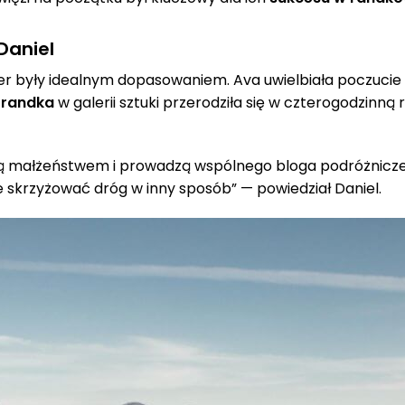
 Daniel
cher były idealnym dopasowaniem. Ava uwielbiała poczucie 
 randka
w galerii sztuki przerodziła się w czterogodzinn
l są małżeństwem i prowadzą wspólnego bloga podróżnicz
 skrzyżować dróg w inny sposób” — powiedział Daniel.