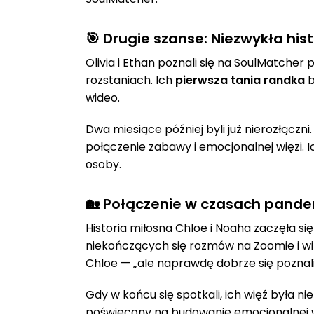
🎯 Drugie szanse: Niezwykła hist
Olivia i Ethan poznali się na SoulMatche
rozstaniach. Ich
pierwsza tania randka
b
wideo.
Dwa miesiące później byli już nierozłączn
połączenie zabawy i emocjonalnej więzi. 
osoby.
🏡 Połączenie w czasach pandem
Historia miłosna Chloe i Noaha zaczęła s
niekończących się rozmów na Zoomie i wirt
Chloe — „ale naprawdę dobrze się poznal
Gdy w końcu się spotkali, ich więź była ni
poświęcony na budowanie emocjonalnej wi