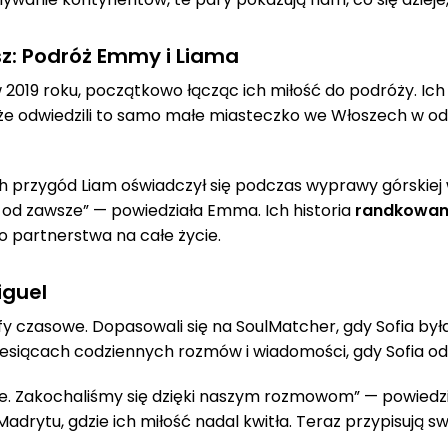
sz: Podróż Emmy i Liama
 2019 roku, początkowo łącząc ich miłość do podróży. Ic
że odwiedzili to samo małe miasteczko we Włoszech w odst
 przygód Liam oświadczył się podczas wyprawy górskiej w
ę od zawsze” — powiedziała Emma. Ich historia
randkowani
 partnerstwa na całe życie.
iguel
efy czasowe. Dopasowali się na SoulMatcher, gdy Sofia był
esiącach codziennych rozmów i wiadomości, gdy Sofia odwi
cie. Zakochaliśmy się dzięki naszym rozmowom” — powiedz
Madrytu, gdzie ich miłość nadal kwitła. Teraz przypisują s