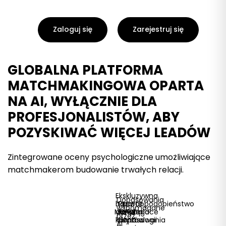
Zaloguj się
Zarejestruj się
GLOBALNA PLATFORMA
MATCHMAKINGOWA OPARTA
NA AI, WYŁĄCZNIE DLA
PROFESJONALISTÓW, ABY
POZYSKIWAĆ WIĘCEJ LEADÓW
Zintegrowane oceny psychologiczne umożliwiające
matchmakerom budowanie trwałych relacji.
Ekskluzywna
Dopasowania
baza
Oparte
Prawdopodobieństwo
wspomagane
Marketplace
danych
na
trwałego
CRM
przez
klientów
psychologii
dopasowania
AI