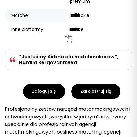
premium
Matcher
Tak
Tak
Tak
Tak
Wysokie
Tak
Inne platformy
Nie
Nie
Nie
Nie
Niskie
Tak
“Jesteśmy Airbnb dla matchmakerów”,
Natalia Sergovantseva
Zaloguj się
Zarejestruj się
Profesjonalny zestaw narzędzi matchmakingowych i
networkingowych „wszystko w jednym”, stworzony
specjalnie dla profesjonalnych agencji
matchmakingowych, business matching, agencji