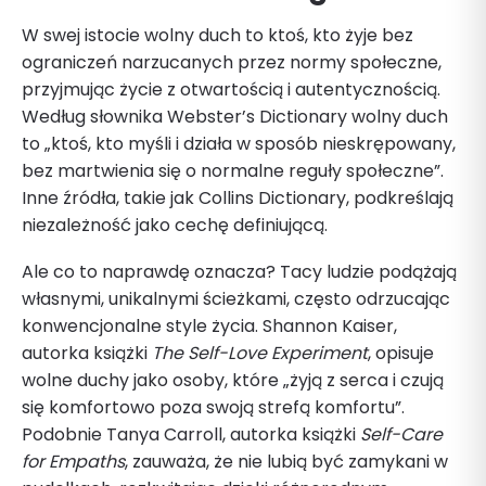
W swej istocie wolny duch to ktoś, kto żyje bez
ograniczeń narzucanych przez normy społeczne,
przyjmując życie z otwartością i autentycznością.
Według słownika Webster’s Dictionary wolny duch
to „ktoś, kto myśli i działa w sposób nieskrępowany,
bez martwienia się o normalne reguły społeczne”.
Inne źródła, takie jak Collins Dictionary, podkreślają
niezależność jako cechę definiującą.
Ale co to naprawdę oznacza? Tacy ludzie podążają
własnymi, unikalnymi ścieżkami, często odrzucając
konwencjonalne style życia. Shannon Kaiser,
autorka książki
The Self-Love Experiment
, opisuje
wolne duchy jako osoby, które „żyją z serca i czują
się komfortowo poza swoją strefą komfortu”.
Podobnie Tanya Carroll, autorka książki
Self-Care
for Empaths
, zauważa, że nie lubią być zamykani w