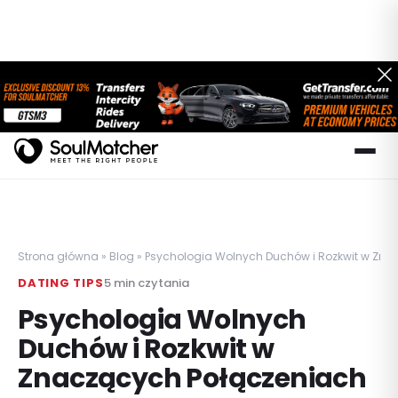
Strona główna
»
Blog
»
Psychologia Wolnych Duchów i Rozkwit w Zna
DATING TIPS
5
min czytania
Psychologia Wolnych
Duchów i Rozkwit w
Znaczących Połączeniach