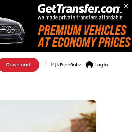
Download
Español
Log in
🇪🇸