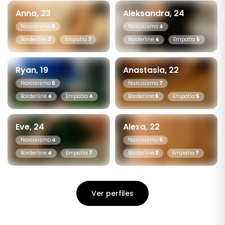
Anna, 23
Aleksandra, 24
Narcisismo
5
Narcisismo
4
Borderline
3
Empatía
7
Borderline
4
Empatía
5
Ryan, 19
Anastasia, 22
Narcisismo
5
Narcisismo
7
Borderline
4
Empatía
4
Borderline
5
Empatía
5
Eve, 24
Alexa, 22
Narcisismo
4
Narcisismo
5
Borderline
4
Empatía
7
Borderline
3
Empatía
7
Ver perfiles