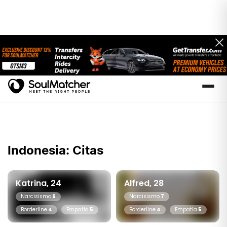
Indonesia: Citas
Katrina, 24
Alfred, 28
Narcisismo
6
Narcisismo
7
Borderline
4
Empatía
5
Borderline
4
Empatía
5