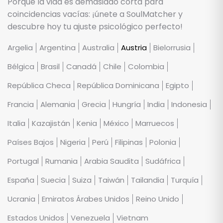
Porque la vida es demasiado corta para
coincidencias vacías: ¡únete a SoulMatcher y
descubre hoy tu ajuste psicológico perfecto!
Argelia
Argentina
Australia
Austria
Bielorrusia
Bélgica
Brasil
Canadá
Chile
Colombia
República Checa
República Dominicana
Egipto
Francia
Alemania
Grecia
Hungría
India
Indonesia
Italia
Kazajistán
Kenia
México
Marruecos
Países Bajos
Nigeria
Perú
Filipinas
Polonia
Portugal
Rumania
Arabia Saudita
Sudáfrica
España
Suecia
Suiza
Taiwán
Tailandia
Turquía
Ucrania
Emiratos Árabes Unidos
Reino Unido
Estados Unidos
Venezuela
Vietnam