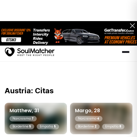
Austria: Citas
Matthew, 31
Margo, 28
Narcisismo
7
Narcisismo
4
Borderline
5
Empatía
5
Borderline
2
Empatía
8