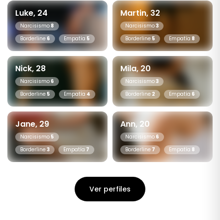
Luke, 24
Martin, 32
Narcisismo
8
Narcisismo
3
Borderline
6
Empatía
5
Borderline
5
Empatía
8
Nick, 28
Mila, 20
Narcisismo
6
Narcisismo
3
Borderline
5
Empatía
4
Borderline
2
Empatía
6
Jane, 29
Ann, 20
Narcisismo
5
Narcisismo
6
Borderline
3
Empatía
7
Borderline
7
Empatía
8
Ver perfiles