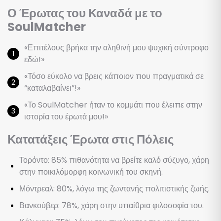
Ο Έρωτας του Καναδά με το
SoulMatcher
«Επιτέλους βρήκα την αληθινή μου ψυχική σύντροφο
εδώ!»
«Τόσο εύκολο να βρεις κάποιον που πραγματικά σε
“καταλαβαίνει”!»
«Το SoulMatcher ήταν το κομμάτι που έλειπε στην
ιστορία του έρωτά μου!»
Κατατάξεις Έρωτα στις Πόλεις
Τορόντο: 85% πιθανότητα να βρείτε καλό σύζυγο, χάρη
στην ποικιλόμορφη κοινωνική του σκηνή.
Μόντρεαλ: 80%, λόγω της ζωντανής πολιτιστικής ζωής.
Βανκούβερ: 78%, χάρη στην υπαίθρια φιλοσοφία του.