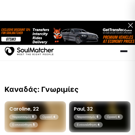
Καναδάς: Γνωριμίες
Caroline, 22
Paul, 32
Ναρκισσισμός
8
Οριακή
4
Ναρκισσισμός
6
Οριακή
4
Ενσυναίσθηση
5
Ενσυναίσθηση
4