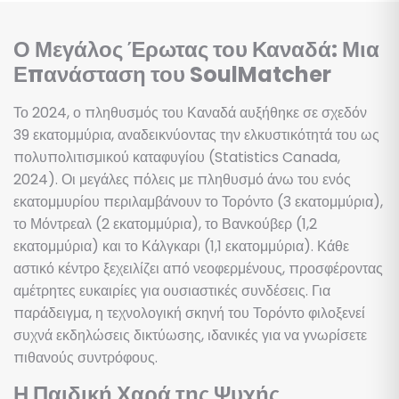
Ο Μεγάλος Έρωτας του Καναδά: Μια
Επανάσταση του SoulMatcher
Το 2024, ο πληθυσμός του Καναδά αυξήθηκε σε σχεδόν
39 εκατομμύρια, αναδεικνύοντας την ελκυστικότητά του ως
πολυπολιτισμικού καταφυγίου (Statistics Canada,
2024). Οι μεγάλες πόλεις με πληθυσμό άνω του ενός
εκατομμυρίου περιλαμβάνουν το Τορόντο (3 εκατομμύρια),
το Μόντρεαλ (2 εκατομμύρια), το Βανκούβερ (1,2
εκατομμύρια) και το Κάλγκαρι (1,1 εκατομμύρια). Κάθε
αστικό κέντρο ξεχειλίζει από νεοφερμένους, προσφέροντας
αμέτρητες ευκαιρίες για ουσιαστικές συνδέσεις. Για
παράδειγμα, η τεχνολογική σκηνή του Τορόντο φιλοξενεί
συχνά εκδηλώσεις δικτύωσης, ιδανικές για να γνωρίσετε
πιθανούς συντρόφους.
Η Παιδική Χαρά της Ψυχής