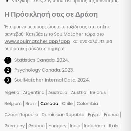
Κάλγκαρι: 75%, λόγω του πνεύματος της κοινότητας.
Η Πρόσκλησή σας σε Δράση
Έτοιμοι να μεταμορφώσετε το ταξίδι σας στα online
ραντεβού; Κατεβάστε το SoulMatcher τώρα στο
www.soulmatcher.app/app
και ανακαλύψτε μια
ουσιαστική σύνδεση σήμερα!
Statistics Canada, 2024.
Psychology Canada, 2023.
SoulMatcher Internal Data, 2024.
Algeria
Argentina
Australia
Austria
Belarus
Belgium
Brazil
Canada
Chile
Colombia
Czech Republic
Dominican Republic
Egypt
France
Germany
Greece
Hungary
India
Indonesia
Italy