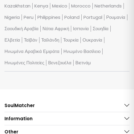
Kazakhstan
Kenya
Mexico
Morocco
Netherlands
Nigeria
Peru
Philippines
Poland
Portugal
Ρουμανία
Σαουδική Αραβία
Νότια Αφρική
Ισπανία
Σουηδία
Ελβετία
Ταϊβάν
Ταϊλάνδη
Τουρκία
Ουκρανία
Ηνωμένα Αραβικά Εμιράτα
Ηνωμένο Βασίλειο
Ηνωμένες Πολιτείες
Βενεζουέλα
Βιετνάμ
SoulMatcher
Information
Other