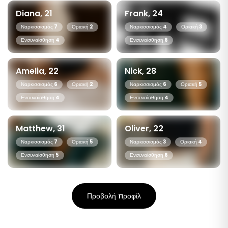
Diana, 21
Frank, 24
Ναρκισσισμός
7
Οριακή
2
Ναρκισσισμός
4
Οριακή
3
Ενσυναίσθηση
4
Ενσυναίσθηση
6
Amelia, 22
Nick, 28
Ναρκισσισμός
6
Οριακή
2
Ναρκισσισμός
6
Οριακή
5
Ενσυναίσθηση
4
Ενσυναίσθηση
4
Matthew, 31
Oliver, 22
Ναρκισσισμός
7
Οριακή
5
Ναρκισσισμός
3
Οριακή
4
Ενσυναίσθηση
5
Ενσυναίσθηση
6
Προβολή προφίλ