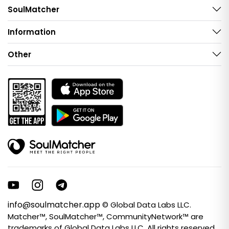
SoulMatcher
Information
Other
info@soulmatcher.app
© Global Data Labs LLC.
Matcher™, SoulMatcher™, CommunityNetwork™ are
trademarks of Global Data Labs LLC. All rights reserved.