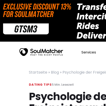
Services
Startseite
»
Blog
»
Psychologie der Freige
DATING TIPS
5
Min. Lesezeit
Psychologie de