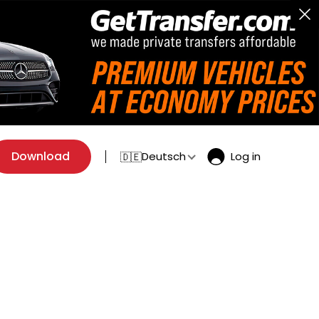
Download
Deutsch
Log in
🇩🇪