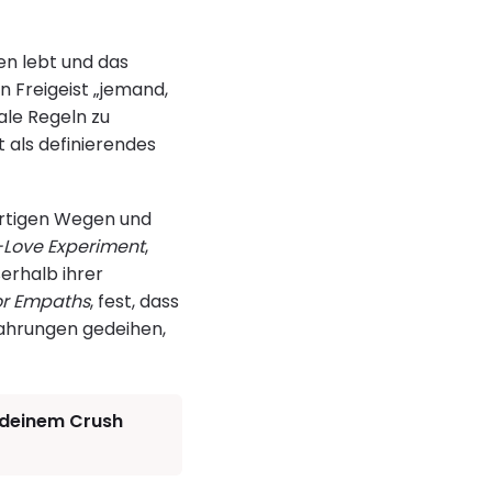
en lebt und das
n Freigeist „jemand,
ale Regeln zu
 als definierendes
artigen Wegen und
-Love Experiment
,
erhalb ihrer
or Empaths
, fest, dass
fahrungen gedeihen,
u deinem Crush