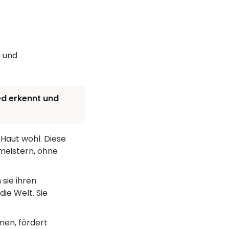
n und
ied erkennt und
n Haut wohl. Diese
 meistern, ohne
sie ihren
ie Welt. Sie
hmen, fördert