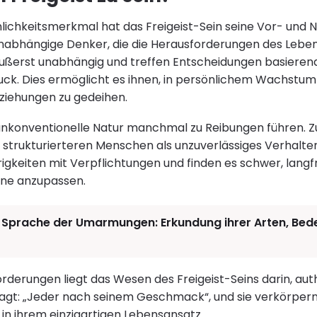
ichkeitsmerkmal hat das Freigeist-Sein seine Vor- und Na
unabhängige Denker, die die Herausforderungen des Lebe
äußerst unabhängig und treffen Entscheidungen basieren
uck. Dies ermöglicht es ihnen, in persönlichem Wachstum
ziehungen zu gedeihen.
 unkonventionelle Natur manchmal zu Reibungen führen. Z
i strukturierteren Menschen als unzuverlässiges Verhalt
igkeiten mit Verpflichtungen und finden es schwer, langfr
läne anzupassen.
 Sprache der Umarmungen: Erkundung ihrer Arten, Be
rderungen liegt das Wesen des Freigeist-Seins darin, aut
agt: „Jeder nach seinem Geschmack“, und sie verkörpern
 in ihrem einzigartigen Lebensansatz.