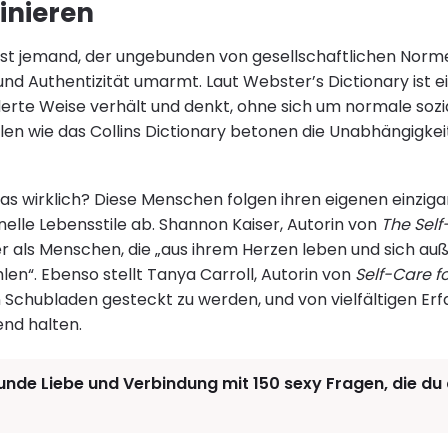
finieren
geist jemand, der ungebunden von gesellschaftlichen Norm
nd Authentizität umarmt. Laut Webster’s Dictionary ist ei
derte Weise verhält und denkt, ohne sich um normale sozi
len wie das Collins Dictionary betonen die Unabhängigkeit
s wirklich? Diese Menschen folgen ihren eigenen einzig
nelle Lebensstile ab. Shannon Kaiser, Autorin von
The Self
er als Menschen, die „aus ihrem Herzen leben und sich auß
en“. Ebenso stellt Tanya Carroll, Autorin von
Self-Care f
in Schubladen gesteckt zu werden, und von vielfältigen Er
nd halten.
unde Liebe und Verbindung mit 150 sexy Fragen, die d