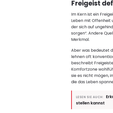
Freigeist de
Im Kern ist ein Frei
Leben mit Offenheit u
der sich auf ungehin
sorgen“. Andere Quel
Merkmal.
Aber was bedeutet da
lehnen oft konventio
beschreibt Freigeist
Komfortzone wohlfühl
sie es nicht mögen, 
die das Leben spanne
Erk
LESEN SIE AUCH:
stellen kannst