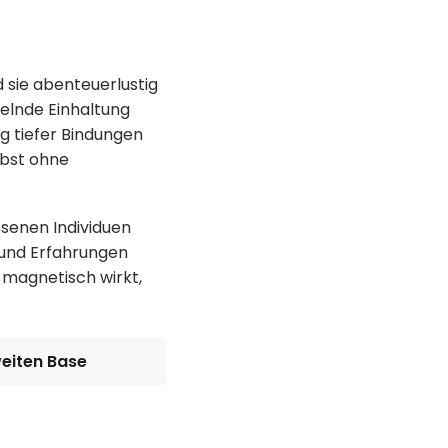
d sie abenteuerlustig
elnde Einhaltung
g tiefer Bindungen
lbst ohne
ssenen Individuen
 und Erfahrungen
 magnetisch wirkt,
weiten Base