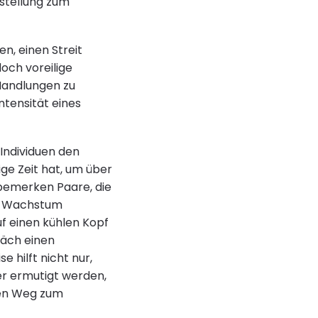
nstellung zum
n, einen Streit
och voreilige
Handlungen zu
ntensität eines
 Individuen den
ige Zeit hat, um über
 bemerken Paare, die
ür Wachstum
f einen kühlen Kopf
räch einen
 hilft nicht nur,
r ermutigt werden,
nden Weg zum