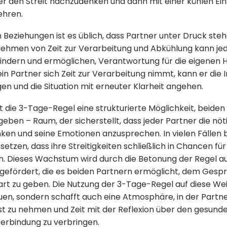
er den Streit nachzudenken und dann mit einer kühlen Ei
ehren.
Beziehungen ist es üblich, dass Partner unter Druck stehe
 Nehmen von Zeit zur Verarbeitung und Abkühlung kann jed
indern und ermöglichen, Verantwortung für die eigenen 
 Partner sich Zeit zur Verarbeitung nimmt, kann er die I
en und die Situation mit erneuter Klarheit angehen.
 die 3-Tage-Regel eine strukturierte Möglichkeit, beiden
ben – Raum, der sicherstellt, dass jeder Partner die nöt
ken und seine Emotionen anzusprechen. In vielen Fällen
etzen, dass ihre Streitigkeiten schließlich in Chancen f
 Dieses Wachstum wird durch die Betonung der Regel au
 gefördert, die es beiden Partnern ermöglicht, dem Gesp
t zu geben. Die Nutzung der 3-Tage-Regel auf diese Weise
n, sondern schafft auch eine Atmosphäre, in der Partne
elbst zu nehmen und Zeit mit der Reflexion über den gesu
erbindung zu verbringen.