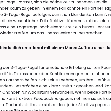
-Regel Partner, sich die nötige Zeit zu nehmen, um die De
nder Raum zu geben. In einem Fall könnte ein Partner sag
ie 3-Tage-Regel befolgen, damit ich klar denken kann“, wa
eit ein wesentlicher Teil effektiver Kommunikation sein 
ass eine Tagesregel nach einem Streit ein kurzes Fenste
ch wieder treffen, um das Thema weiter zu besprechen.
binde dich emotional mit einem Mann: Aufbau einer ti
ng der 3-Tage-Regel für emotionale Erholung sollten Paa
reit“ in Diskussionen über Konfliktmanagement einbauen.
en Partnern helfen, sich Zeit zu nehmen, um ihre Gefühle
 Indem Gesprächen eine klare Struktur gegeben wird, ka
 in Chancen für Wachstum verwandeln. Wenn beide Partne
nd konstruktives Feedback zu geben, nehmen sie sich auch
. Dadurch stellen sie sicher, dass jeder Streit zu gegens
ere Konflikte zu eskalieren.