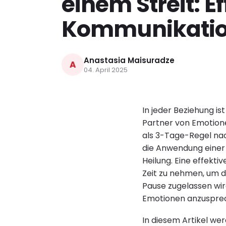
einem Streit: E
Kommunikati
Anastasia Maisuradze
A
04. April 2025
In jeder Beziehung is
Partner von Emotione
als 3-Tage-Regel nac
die Anwendung einer 
Heilung. Eine effekti
Zeit zu nehmen, um d
Pause zugelassen wird
Emotionen anzusprech
In diesem Artikel we