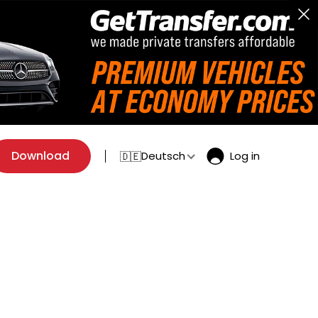
Download
Deutsch
Log in
🇩🇪