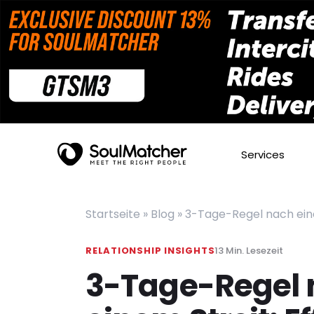
Services
Startseite
»
Blog
»
3-Tage-Regel nach eine
RELATIONSHIP INSIGHTS
13
Min. Lesezeit
3-Tage-Regel 