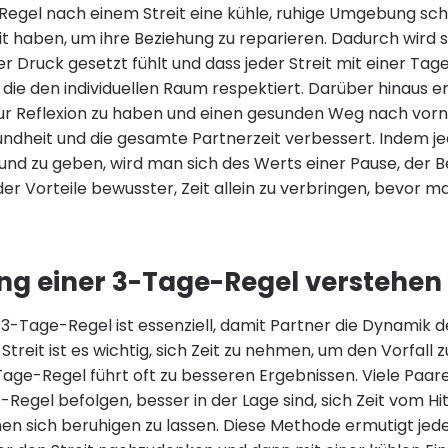
egel nach einem Streit eine kühle, ruhige Umgebung scha
it haben, um ihre Beziehung zu reparieren. Dadurch wird s
er Druck gesetzt fühlt und dass jeder Streit mit einer Ta
 die den individuellen Raum respektiert. Darüber hinaus e
zur Reflexion zu haben und einen gesunden Weg nach vorne
ndheit und die gesamte Partnerzeit verbessert. Indem je
 und zu geben, wird man sich des Werts einer Pause, der 
r Vorteile bewusster, Zeit allein zu verbringen, bevor m
ng einer 3-Tage-Regel verstehen
 3-Tage-Regel ist essenziell, damit Partner die Dynamik d
Streit ist es wichtig, sich Zeit zu nehmen, um den Vorfall 
age-Regel führt oft zu besseren Ergebnissen. Viele Paare s
Regel befolgen, besser in der Lage sind, sich Zeit vom Hit
 sich beruhigen zu lassen. Diese Methode ermutigt jede