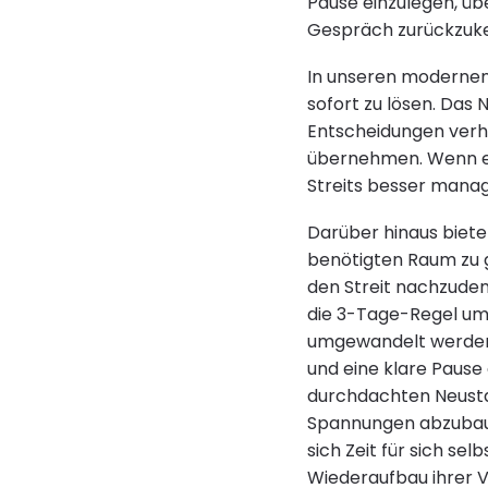
Pause einzulegen, üb
Gespräch zurückzuk
In unseren modernen 
sofort zu lösen. Das
Entscheidungen verh
übernehmen. Wenn ein
Streits besser manag
Darüber hinaus bietet
benötigten Raum zu ge
den Streit nachzuden
die 3-Tage-Regel ums
umgewandelt werden.
und eine klare Pause
durchdachten Neustar
Spannungen abzubaue
sich Zeit für sich s
Wiederaufbau ihrer V