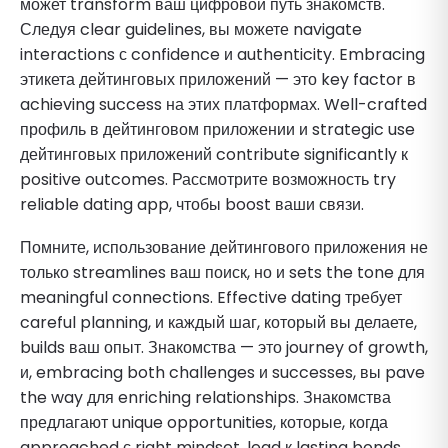
может transform ваш цифровой путь знакомств.
Следуя clear guidelines, вы можете navigate
interactions с confidence и authenticity. Embracing
этикета дейтинговых приложений — это key factor в
achieving success на этих платформах. Well-crafted
профиль в дейтинговом приложении и strategic use
дейтинговых приложений contribute significantly к
positive outcomes. Рассмотрите возможность try
reliable dating app, чтобы boost ваши связи.
Помните, использование дейтингового приложения не
только streamlines ваш поиск, но и sets the tone для
meaningful connections. Effective dating требует
careful planning, и каждый шаг, который вы делаете,
builds ваш опыт. Знакомства — это journey of growth,
и, embracing both challenges и successes, вы pave
the way для enriching relationships. Знакомства
предлагают unique opportunities, которые, когда
approached с right mindset, lead к lasting bonds.